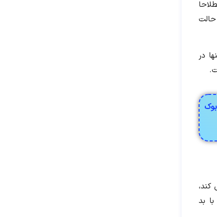
طلاحا
 حالت
ها در
بوک
کند،
Adwar متخصص مبارزه با بد