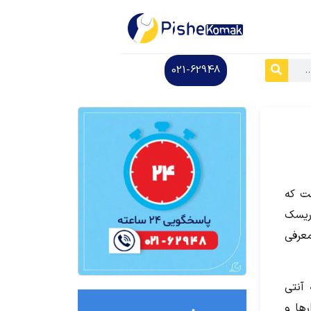
021-62948
ت که
 ریسک
معرفی
آنتی
رها و