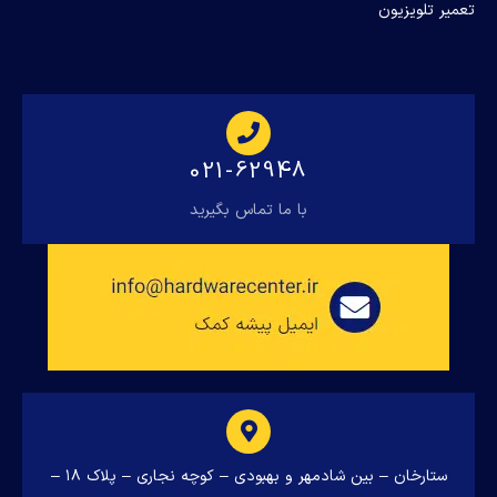
تعمیر تلویزیون
021-62948
با ما تماس بگیرید
ستارخان – بین شادمهر و بهبودی – کوچه نجاری – پلاک ۱۸ –